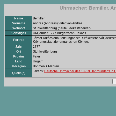
Uhrmacher: Bemiller, A
Name
Bemiller
Vorname
András (Andreas) Vater von Andras
Wohnort
Stuhlweißenburg (heute Székesfehérvár)
Sonstiges
UM, erhielt 1777 Bürgerrecht - Takács
József Takács erläutert: ungarisch: Székesfehérvár, deutsc
Portrait
Krönungsstadt der ungarischen Könige.
Jahr
1777
Ort
Stuhlweißenburg
Provinz
Fejér
Land
Ungarn
U-Region
Böhmen + Mähren
Takács:
Deutsche Uhrmacher des 18./19. Jahrhunderts in Un
Quelle(n)