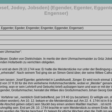
osef, Jodoy, Jobsden) (Egender, Egenter, Eggent
Engenser)
r, Eggenter, Egeder, Engender, Engenter, Eggender, Engenser)
chen Uhrmacher“:
er, Grafen von Dietrichstain. In merito der dem Uhrmachermaister zu Gräz Jobst 
lenden Hofarbeitn zu verrichten obligeten.
er erst ab dem 28.10.1744 war. Er hatte die Meisterstücke nur unter der Beding
 „erheiratet”. Nach seinem Tod ging sie an Simon Geist über, der seine Witwe Catha
ben lassen: Josef Egenter, gelehrntet in Landtshuedt, Jünger. Er wird noch einmal 
on 37 fl 30 für die ihm verliehene Hofuhrmacherstelle, wobei er „Meister” genann
röng, wan er sein Lehrbrif und Geburts(-brief) aufzaigen kann und wan er mit der Wit
 Egender, Großuhrmacher, heiratet die Witwe des Großuhrmachers Johan Georg Gist
Vorfahrer sel., nemblich Gistl betreffend, per 3 fl 40 (zu bezahlen). Er willigte ei
en worden). Am 10. 12. bekam er die Meisterstücke auf. Am 22. 4. 1744 ist in II (st
olte Abschid geben od(er) sein Stuckh bey einen andern Maißter machen .. ist nich
uhngiltig sein. Erst am 28. 10. 1744 brachte er sein Meisterstück zu einem Ende. E
n wurden die Stücke beschaut. Er bekam für etliche Wochen yber die Zeith (es waren