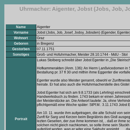
Uhrmacher: Aigenter, Jobst (Jobs, Job, J
Name
Aigenter
Vorname
Jobst (Jobs, Job, Josef, Jodoy, Jobsden) (Egender, Egente
Wohnort
Graz
Geboren
in Bregenz
Gestorben
07.11.1751
Sonstiges
Groß- und Hofuhrmacher, Meister 28.10.1744 - MdU - Stol
Lukas Stolberg schreibt über Jobst Egenter in „Die Steiris
Hofkammerakten (Anm. 136): An Herrn Lanßvicedomen in Stey
Bestallung pr. 37 fl 30 und mithin ihme Eggenter die vorfal
Egenter wurde also Meister genannt, obwohl er Zunftmeist
heirate. Er hat also auch die Hofuhrmacherstelle des Gistel
Jobst Egenter hat sich am 9.8.1733 (als Lehrling) einschrei
Handwerksbuch zu finden. 1743 bekam er einen Jahressold v
der Meisterstücke an. Die Antwort lautete: Ja, ohne Verhinde
pflichtgemäß eine Woche später: StPf.M.: 3.11.1743 Jobst
Am 10. 11. wurde ihm aufgetragen, die alte Schuld von sein 
Zunft für Sarg und Kerzen beim Begräbnis des Gistl ausgegeb
Portrait
lezten Gesellen, der zue ihme kommen ist, .. daß er ihme s
solchen nicht gleich nachkomen, so solte ihme sein Stuckh 
auferlögt worten, wan er witer eine Sakhuhr annimbt …., dan