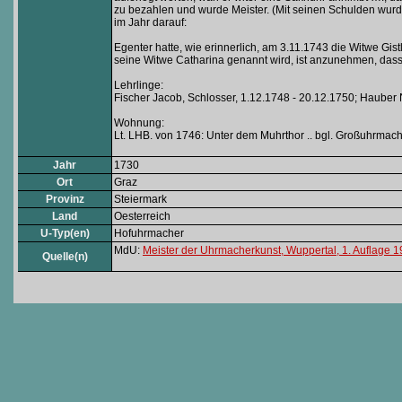
zu bezahlen und wurde Meister. (Mit seinen Schulden wurde 
im Jahr darauf:
Egenter hatte, wie erinnerlich, am 3.11.1743 die Witwe Gis
seine Witwe Catharina genannt wird, ist anzunehmen, dass 
Lehrlinge:
Fischer Jacob, Schlosser, 1.12.1748 - 20.12.1750; Hauber N
Wohnung:
Lt. LHB. von 1746: Unter dem Muhrthor .. bgl. Großuhrmac
Jahr
1730
Ort
Graz
Provinz
Steiermark
Land
Oesterreich
U-Typ(en)
Hofuhrmacher
MdU:
Meister der Uhrmacherkunst, Wuppertal, 1. Auflage 
Quelle(n)