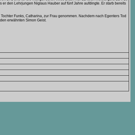
s er den Lehrjungen Niglaus Hauber auf fünf Jahre aufdingte. Er starb bereits
lteste Tochter Funks, Catharina, zur Frau genommen. Nachdem nach Egenters Tod
3 den erwähnten Simon Geist.