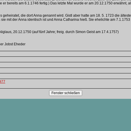
er bereits am 6.1.1746 fertig.) Das letzte Mal wurde er am 20.12.1750 erwähnt, al
tls geheiratet, die dort Anna genannt wird. Gistl aber hatte am 18. 5. 1723 die ä
sie mit der Anna identisch ist und Anna Catharina hieß. Sie ehelichte am 7.1.175
iglaus, 20.12.1750 (auf fünf Jahre; freig. durch Simon Geist am 17.4.1757)
her Jobst Eheder
1977