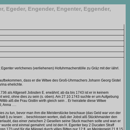
er, Egeder, Engender, Engenter, Eggender,
Egenter verlchenes (verliehenen) Hofuhrmacherstölle zu Gräz mit der iährl.
ung aufbekommen, dass er die Witwe des Groß-Uhrmachers Johann Georg Gistel
rina ehelichte.
1736 als Altgesell Jobsden E. erwähnt; ab da bis 1743 ist er in keinem
t wird, ohne dies zu sein (s. oben). Am 27.10.1743 suchte er um Aufgebung
tib alß die Frau Gistlin wirth gleich sein .. Er heiratete diese Witwe
l, Anna ….
n, dies zu tun, bevor man ihm die Meisterstücke beschaue (das Geld war von der
att I) zu lesen: .. beschlossen worten, daß der Jobst alß Stückhmaister den
t erlaubt, das einer zwischen 2 Gesellen seine Stuck machen solte und wan er
r wurde erst einmal gemahnt: und ist den H. Egenter bey 2 Ducaten Straff
 17!) und für die Mängel durch villes Bitten nur 12 fl, an Meistergeld 21 fl 15