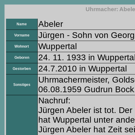
Uhrmacher: Abele
Abeler
Name
Jürgen - Sohn von Georg
Vorname
Wuppertal
Wohnort
24. 11. 1933 in Wupperta
Geboren
24.7.2010 in Wuppertal
Gestorben
Uhrmachermeister, Golds
Sonstiges
06.08.1959 Gudrun Bock. 
Nachruf:
Jürgen Abeler ist tot. D
hat Wuppertal unter and
Jürgen Abeler hat Zeit s