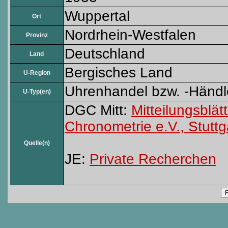
Wuppertal
Ort
Nordrhein-Westfalen
Provinz
Deutschland
Land
Bergisches Land
U-Region
Uhrenhandel bzw. -Händl
U-Typ(en)
DGC Mitt:
Mitteilungsblät
Chronometrie e.V., Stuttg
Quelle(n)
JE:
Private Recherchen