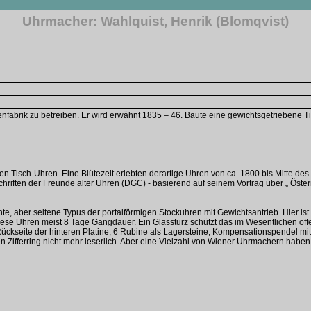
Uhrmacher: Wahlquist, Henrik (Blomqvist)
fabrik zu betreiben. Er wird erwähnt 1835 – 46. Baute eine gewichtsgetriebene Tisc
n Tisch-Uhren. Eine Blütezeit erlebten derartige Uhren von ca. 1800 bis Mitte des
„Schriften der Freunde alter Uhren (DGC) - basierend auf seinem Vortrag über „ Ös
te, aber seltene Typus der portalförmigen Stockuhren mit Gewichtsantrieb. Hier is
diese Uhren meist 8 Tage Gangdauer. Ein Glassturz schützt das im Wesentlichen o
kseite der hinteren Platine, 6 Rubine als Lagersteine, Kompensationspendel mi
ten Zifferring nicht mehr leserlich. Aber eine Vielzahl von Wiener Uhrmachern habe