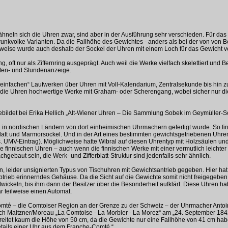
r ähneln sich die Uhren zwar, sind aber in der Ausführung sehr verschieden. Für 
unkvolke Varianten. Da die Fallhöhe des Gewichtes - anders als bei der von von Be
eilweise wurde auch deshalb der Sockel der Uhren mit einem Loch für das Gewicht 
ing, oft nur als Ziffernring ausgeprägt. Auch weil die Werke vielfach skelettiert und
inuten- und Stundenanzeige.
einfachen“ Laufwerken über Uhren mit Voll-Kalendarium, Zentralsekunde bis hin zu
die Uhren hochwertige Werke mit Graham- oder Scherengang, wobei sicher nur die 
bildet bei Erika Hellich „Alt-Wiener Uhren – Die Sammlung Sobek im Geymüller-Sch
ch in nordischen Ländern von dort einheimischen Uhrmachern gefertigt wurde. So fi
blatt und Marmorsockel. Und in der Art eines bestimmten gewichtsgetriebenen Uhren
. UMV-Eintrag). Möglichweise hatte Wibral auf diesen Uhrentyp mit Holzsäulen und 
ie finnischen Uhren – auch wenn die finnischen Werke mit einer vermutlich leicht
baut sein, die Werk- und Zifferblatt-Struktur sind jedenfalls sehr ähnlich.
, leider unsignierten Typus von Tischuhren mit Gewichtsantrieb gegeben. Hier hat
rieb erinnerndes Gehäuse. Da die Sicht auf die Gewichte somit nicht freigegeben ist
eln, bis ihm dann der Besitzer über die Besonderheit aufklärt. Diese Uhren hab
r teilweise einen Automat.
-Comté – die Comtoiser Region an der Grenze zu der Schweiz – der Uhrmacher Anto
ch Maitzner/Moreau „La Comtoise - La Morbier - La Morez“ am „24. September 1842 f
eitet kaum die Höhe von 50 cm, da die Gewichte nur eine Fallhöhe von 41 cm hab
Details einer Uhr aus dem Franche-Comté.“