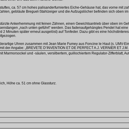
stuftes, ca. 57 cm hohes palisanderfurniertes Eiche-Gehäuse hat, das vorne mit zahl
ahlen, gebläute Breguet-Stahlzeiger und die Aufzugslöcher befinden sich oben im Zi
stürzte Ankerhemmung mit feinen Zähnen, einen Gewichtsantrieb über oben im Geh
enstangen „nach unten geführt“ werden. Das fadenaufgehängtes Pendel hat eine hor
d 2 Minuten später erneut ausgelöst) auf Tonfeder. Dazu gibt es eine höchstinteres
ufgezogen.
erartige Uhren zusammen mit Jean Marie Fumey aus Foncine le Haut (s. UMV-Eintra
tte mit der Angabe: „BREVETE D’INVENTION ET DE PERFECT A.J. VERNIER ET J.
it Marmorsockel und -säulen, versilbertem, guillochiertem Regulator-Zifferblatt,
ich, Höhe ca. 51 cm ohne Glassturz.