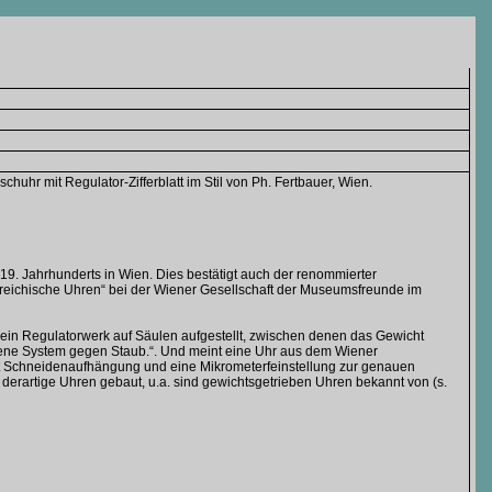
huhr mit Regulator-Zifferblatt im Stil von Ph. Fertbauer, Wien.
 19. Jahrhunderts in Wien. Dies bestätigt auch der renommierter
terreichische Uhren“ bei der Wiener Gesellschaft der Museumsfreunde im
t ein Regulatorwerk auf Säulen aufgestellt, zwischen denen das Gewicht
ffene System gegen Staub.“. Und meint eine Uhr aus dem Wiener
t Schneidenaufhängung und eine Mikrometerfeinstellung zur genauen
n derartige Uhren gebaut, u.a. sind gewichtsgetrieben Uhren bekannt von (s.