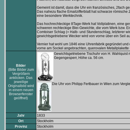
Gemeint ist damit, dass die Uhr ein französisches, 2fach ge
Das nahezu flache Emailzifferblatt hat schwarze römische Z
eine besondere Werktechnik.
Das hochrechteckige 8Tage-Werk hat Vollplatinen, eine ge
schweren rechteckige Blei-Gewichte, die vom Werk bzw. Eis
Comtoiser Schlag (= Halb- und Stundenschlag, letzterer wir
gewichtsgetriebene Wecker wird von vorne über ein Seil a
Vernier hat wohl um 1846 eine Uhrenfabrik gegründet und d
vorne am Sockel angebrachten, querovalen Metallplake
Gewichtsgetriebene Tischuhr von H. Wahlquist m
Gegengesperr, Höhe ca. 56 cm.
Bilder
(Bitte Bilder zum
Vergrößern
anklicken. Das
jeweilige
Die Uhr von Philipp Fertbauer in Wien zum Vergle
Originalbild wird
in einem neuen
Browserfenster
geöffnet)
Jahr
1833
Ort
Stockholm
Provinz
Stockholm