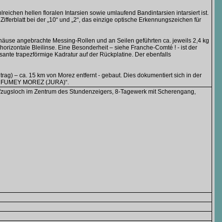
reichen hellen floralen Intarsien sowie umlaufend Bandintarsien intarsiert ist.
fferblatt bei der „10“ und „2“, das einzige optische Erkennungszeichen für
äuse angebrachte Messing-Rollen und an Seilen geführten ca. jeweils 2,4 kg
izontale Bleilinse. Eine Besonderheit – siehe Franche-Comté ! - ist der
sante trapezförmige Kadratur auf der Rückplatine. Der ebenfalls
g) – ca. 15 km von Morez entfernt - gebaut. Dies dokumentiert sich in der
M. FUMEY MOREZ (JURA)“.
 Aufzugsloch im Zentrum des Stundenzeigers, 8-Tagewerk mit Scherengang,