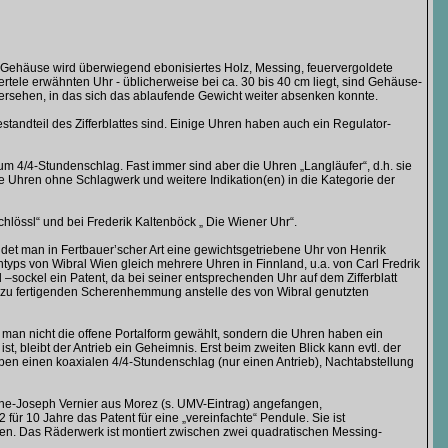
das Gehäuse wird überwiegend ebonisiertes Holz, Messing, feuervergoldete
rtele erwähnten Uhr - üblicherweise bei ca. 30 bis 40 cm liegt, sind Gehäuse-
versehen, in das sich das ablaufende Gewicht weiter absenken konnte.
 Bestandteil des Zifferblattes sind. Einige Uhren haben auch ein Regulator-
m 4/4-Stundenschlag. Fast immer sind aber die Uhren „Langläufer“, d.h. sie
Uhren ohne Schlagwerk und weitere Indikation(en) in die Kategorie der
lössl“ und bei Frederik Kaltenböck „ Die Wiener Uhr“.
ndet man in Fertbauer’scher Art eine gewichtsgetriebene Uhr von Henrik
typs von Wibral Wien gleich mehrere Uhren in Finnland, u.a. von Carl Fredrik
–sockel ein Patent, da bei seiner entsprechenden Uhr auf dem Zifferblatt
er zu fertigenden Scherenhemmung anstelle des von Wibral genutzten
 man nicht die offene Portalform gewählt, sondern die Uhren haben ein
, bleibt der Antrieb ein Geheimnis. Erst beim zweiten Blick kann evtl. der
en einen koaxialen 4/4-Stundenschlag (nur einen Antrieb), Nachtabstellung
ine-Joseph Vernier aus Morez (s. UMV-Eintrag) angefangen,
ür 10 Jahre das Patent für eine „vereinfachte“ Pendule. Sie ist
en. Das Räderwerk ist montiert zwischen zwei quadratischen Messing-