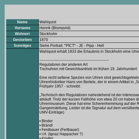
Name
Wahlquist
Vorname
Henrik (Blomqvist)
Wohnort
Stockholm
Gestorben
1870
Sonstiges
Siehe Portrait. *PICT* - JE - Pipp - Hell
Wahlquist erhält 1833 die Erlaubnis in Stockholm eine Uhren
--------------------------------------------------------
Regulatoren der anderen Art
Tischuhren mit Gewichtsantrieb im frühen 19. Jahrhundert
Eine recht seltene Spezies von Uhren sind gewichtsgetriebe
Uhrenhistoriker Hans von Bertele, der in einem Artikel in 
Frühjahr 1957 - schreibt:
„Technisch den Regulatoren nahestehend ist der interessan
abläuft. Trotz der kurzen Fallhöhe von etwa 20 cm haben 
Uhrenmuseum. Diese hat eine Scherenhemmung auf der Rüc
Gangeinstellung. Leider ist die Signatur auf dem versilber
UMV-Einträge)
• Binder
• Brändl
• Ferdbauer (Fertbauer)
• I.H. (Ignaz Happacher ?)
• Köstler