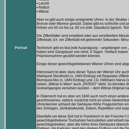
• Leichtl
• Rettich
• Wibral
Aber es gibt auch einige unsignierte Uhren. In der Struktu
Bronze oder Marmor genutzt. Dabei gibt es schlichte und pr
Höhen um 50 cm bis ca. 60 cm (inkl. Glassturz) typisch. T
Die Zifferblätter sind emailliert oder aus versilbertem Mess
Zifferblatt, d.h. ein Zifferblatt mit getrennter Sekunden- M
Portrait
Technisch gibt es fast jede Ausprägung – angefangen von „
haben eine Gangdauer von mind. 8 Tagen. Vielfach haben 
Präzisionsuhren gezählt werden können.
Einige dieser gewichtsgetriebenen Wiener Uhren sind abge
Interessant ist aber, dass dieser Typus der Wiener Uhr au
Wahlquist Stockholm (s. UMV-Eintrag) mit Regulator-Ziffer
Blomquist Abo (s. UMV-Eintrag) und J.G. Hilllmann Narva (s
neben „Wibral in Wien“ auch „PATENT“ steht. So könnten d
Grahamganges versehen wurden – dem Wibral-Original nachge
In Österreich hat es aber um 1840 auch noch einen anderen
geschlossenes, optisch zunächst nicht an einen Gewichtsabt
Uhrenkenner anhand der Gehäuse-Höhe Fragezeichen entwick
des Schlages, Zentralsekunde, Datum, Repetition und soga
Ebenfalls um diese Zeit hat in Frankreich in der Franche
gewichtsgetriebene Tischuhren herzustellen und erhielt na
gewichtsgetrieben, aber die Höhe ihres Gehäuses überschr
Platinen; die Kadratur zeigt den starken Einfluss und die 