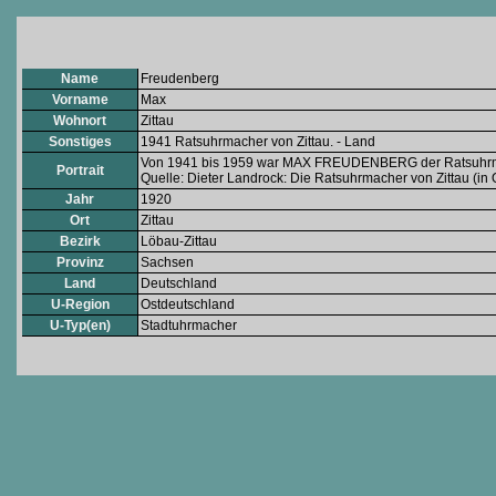
Name
Freudenberg
Vorname
Max
Wohnort
Zittau
Sonstiges
1941 Ratsuhrmacher von Zittau. - Land
Von 1941 bis 1959 war MAX FREUDENBERG der Ratsuhr
Portrait
Quelle: Dieter Landrock: Die Ratsuhrmacher von Zittau (in
Jahr
1920
Ort
Zittau
Bezirk
Löbau-Zittau
Provinz
Sachsen
Land
Deutschland
U-Region
Ostdeutschland
U-Typ(en)
Stadtuhrmacher