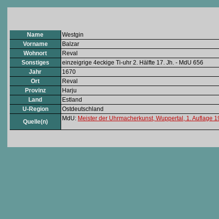
Name
Westgin
Vorname
Balzar
Wohnort
Reval
Sonstiges
einzeigrige 4eckige Ti-uhr 2. Hälfte 17. Jh. - MdU 656
Jahr
1670
Ort
Reval
Provinz
Harju
Land
Estland
U-Region
Ostdeutschland
MdU:
Meister der Uhrmacherkunst, Wuppertal, 1. Auflage 
Quelle(n)