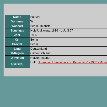
Name
Bouvier
Vorname
W.
Wohnort
Berlin Linienstr.
Sonstiges
Holz-UM, werw. 1836 - UuU S 67
Jahr
1836
Ort
Berlin
Provinz
Berlin
Land
Deutschland
U-Region
Ostdeutschland
U-Typ(en)
Holzuhrmacher
UuU:
Uhren und Uhrmacherei in Berlin 1450 - 1900 - Minia
Quelle(n)