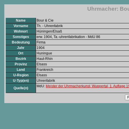
Uhrmacher: Bour
Name
Bour & Cie
Vorname
Th. - Uhrenfabrik
Wohnort
Hüningen/Elsaß
Sonstiges
erw. 1904, Ta.-uhrenfabrikation - MdU 86
Bedeutung
Firma
Jahr
1904
Ort
Huningue
Bezirk
Haut-Rhin
Provinz
Elsass
Land
Frankreich
U-Region
Elsass
U-Typ(en)
Uhrenfabrik
MdU:
Meister der Uhrmacherkunst, Wuppertal, 1. Auflage 
Quelle(n)