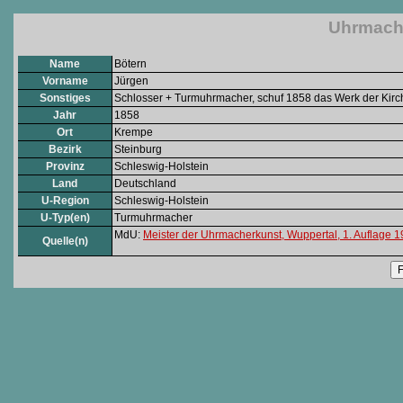
Uhrmache
Name
Bötern
Vorname
Jürgen
Sonstiges
Schlosser + Turmuhrmacher, schuf 1858 das Werk der Kir
Jahr
1858
Ort
Krempe
Bezirk
Steinburg
Provinz
Schleswig-Holstein
Land
Deutschland
U-Region
Schleswig-Holstein
U-Typ(en)
Turmuhrmacher
MdU:
Meister der Uhrmacherkunst, Wuppertal, 1. Auflage 
Quelle(n)