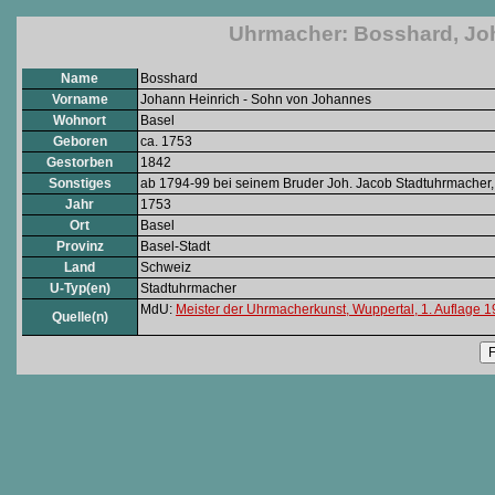
Uhrmacher: Bosshard, Jo
Name
Bosshard
Vorname
Johann Heinrich - Sohn von Johannes
Wohnort
Basel
Geboren
ca. 1753
Gestorben
1842
Sonstiges
ab 1794-99 bei seinem Bruder Joh. Jacob Stadtuhrmacher, a
Jahr
1753
Ort
Basel
Provinz
Basel-Stadt
Land
Schweiz
U-Typ(en)
Stadtuhrmacher
MdU:
Meister der Uhrmacherkunst, Wuppertal, 1. Auflage 
Quelle(n)