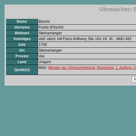
Uhrmacher: B
Name
Böschl
Vorname
Frantz (Pöschl)
Wohnort
Steinamanger
Sonstiges
viell. ident. mit Franz Anthony, Sta.-Uhr 18. Jh. - MdU 481
Jahr
1700
Ort
Steinamanger
Provinz
Vas
Land
Ungarn
MdU:
Meister der Uhrmacherkunst, Wuppertal, 1. Auflage 
Quelle(n)