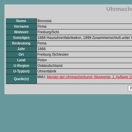
Uhrmache
Name
Borussia
Vorname
Firma
Wohnort
Freiburg/Schl.
Sonstiges
1888 Hausuhrenfabrikation, 1899 Zusammenschluß unter Ve
Bedeutung
Firma
Jahr
1888
Ort
Freiburg /Schlesien
Land
Polen
U-Region
Ostdeutschland
U-Typ(en)
Uhrenfabrik
MdU:
Meister der Uhrmacherkunst, Wuppertal, 1. Auflage 
Quelle(n)