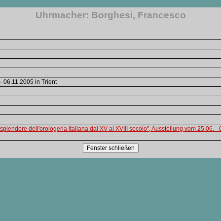
Uhrmacher: Borghesi, Francesco
- 06.11.2005 in Trient
plendore dell'orologeria italiana dal XV al XVIII secolo", Ausstellung vom 25.06. - 0