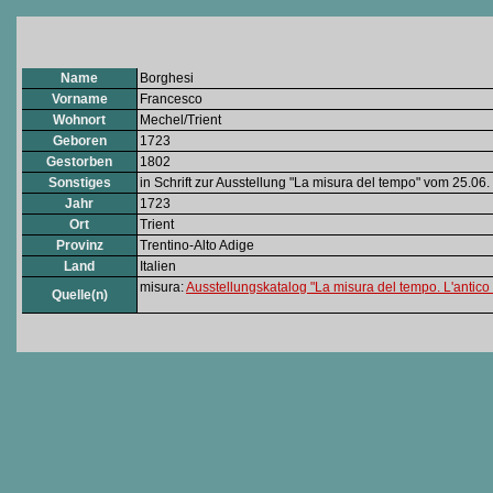
Name
Borghesi
Vorname
Francesco
Wohnort
Mechel/Trient
Geboren
1723
Gestorben
1802
Sonstiges
in Schrift zur Ausstellung "La misura del tempo" vom 25.06. 
Jahr
1723
Ort
Trient
Provinz
Trentino-Alto Adige
Land
Italien
misura:
Ausstellungskatalog "La misura del tempo. L'antico s
Quelle(n)