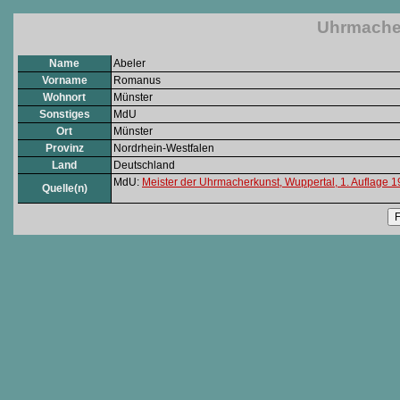
Uhrmache
Name
Abeler
Vorname
Romanus
Wohnort
Münster
Sonstiges
MdU
Ort
Münster
Provinz
Nordrhein-Westfalen
Land
Deutschland
MdU:
Meister der Uhrmacherkunst, Wuppertal, 1. Auflage 
Quelle(n)