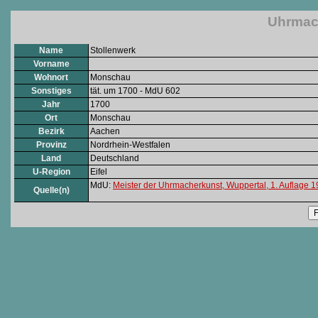
Uhrmach
Name
Stollenwerk
Vorname
Wohnort
Monschau
Sonstiges
tät. um 1700 - MdU 602
Jahr
1700
Ort
Monschau
Bezirk
Aachen
Provinz
Nordrhein-Westfalen
Land
Deutschland
U-Region
Eifel
MdU:
Meister der Uhrmacherkunst, Wuppertal, 1. Auflage 
Quelle(n)