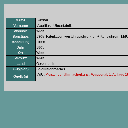
Name
Stettner
Vorname
Mauritius - Uhrenfabrik
Wohnort
Wien
Sonstiges
1805, Fabrikation von Uhrspielwerk-en + Kunstuhren - Md
Bedeutung
Firma
Jahr
1805
Ort
Wien
Provinz
Wien
Land
Oesterreich
U-Typ(en)
Spieluhrenmacher
MdU:
Meister der Uhrmacherkunst, Wuppertal, 1. Auflage 
Quelle(n)