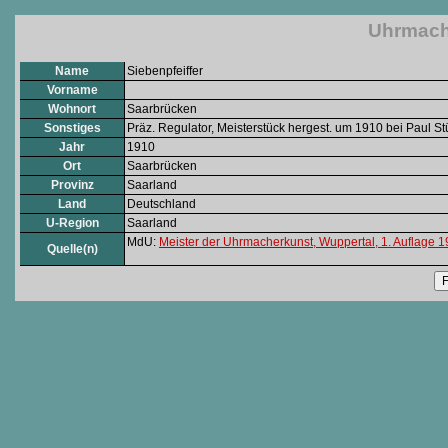
Uhrmache
Name
Siebenpfeiffer
Vorname
Wohnort
Saarbrücken
Sonstiges
Präz. Regulator, Meisterstück hergest. um 1910 bei Paul S
Jahr
1910
Ort
Saarbrücken
Provinz
Saarland
Land
Deutschland
U-Region
Saarland
MdU:
Meister der Uhrmacherkunst, Wuppertal, 1. Auflage 
Quelle(n)