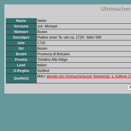
Uhrmacher: 
Name
Seiler
Vorname
Joh. Michael
Wohnort
Bozen
Sonstiges
Platine einer Ta.-uhr ca. 1720 - MdU 580
Jahr
1720
Ort
Bozen
Bezirk
Provincia di Bolzano
Provinz
Trentino-Alto Adige
Land
Italien
U-Region
Südtirol
MdU:
Meister der Uhrmacherkunst, Wuppertal, 1. Auflage 
Quelle(n)