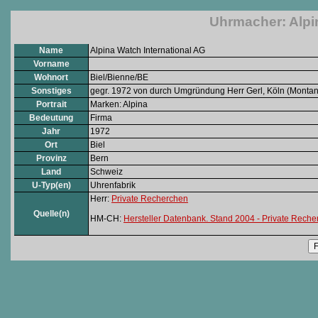
Uhrmacher: Alpin
Name
Alpina Watch International AG
Vorname
Wohnort
Biel/Bienne/BE
Sonstiges
gegr. 1972 von durch Umgründung Herr Gerl, Köln (Mont
Portrait
Marken: Alpina
Bedeutung
Firma
Jahr
1972
Ort
Biel
Provinz
Bern
Land
Schweiz
U-Typ(en)
Uhrenfabrik
Herr:
Private Recherchen
Quelle(n)
HM-CH:
Hersteller Datenbank. Stand 2004 - Private Rech