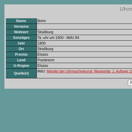
Uhrm
Name
Bohn
Vorname
Wohnort
Straßburg
Sonstiges
Ta.-uhr um 1800 - MdU 84
Jahr
1800
Ort
Straßburg
Provinz
Elsass
Land
Frankreich
U-Region
Elsass
MdU:
Meister der Uhrmacherkunst, Wuppertal, 1. Auflage 
Quelle(n)