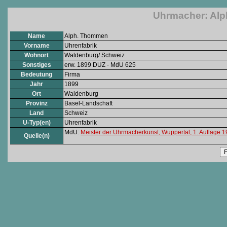
Uhrmacher: Alp
Name
Alph. Thommen
Vorname
Uhrenfabrik
Wohnort
Waldenburg/ Schweiz
Sonstiges
erw. 1899 DUZ - MdU 625
Bedeutung
Firma
Jahr
1899
Ort
Waldenburg
Provinz
Basel-Landschaft
Land
Schweiz
U-Typ(en)
Uhrenfabrik
MdU:
Meister der Uhrmacherkunst, Wuppertal, 1. Auflage 
Quelle(n)