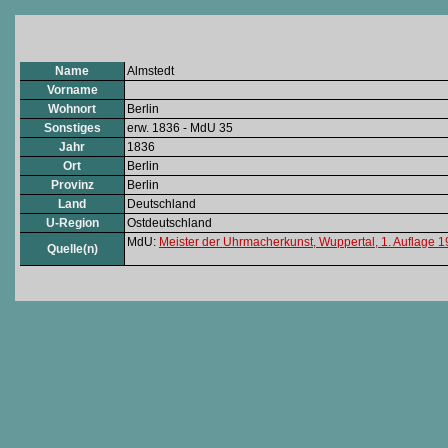
Name
Almstedt
Vorname
Wohnort
Berlin
Sonstiges
erw. 1836 - MdU 35
Jahr
1836
Ort
Berlin
Provinz
Berlin
Land
Deutschland
U-Region
Ostdeutschland
MdU:
Meister der Uhrmacherkunst, Wuppertal, 1. Auflage 
Quelle(n)