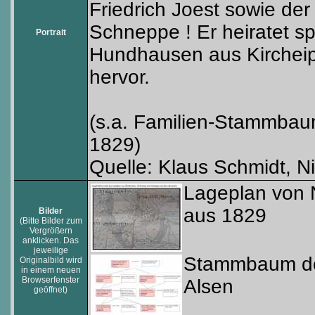
Friedrich Joest sowie d
Schneppe ! Er heiratet s
Portrait
Hundhausen aus Kircheip
hervor.
(s.a. Familien-Stammbau
1829)
Quelle: Klaus Schmidt, N
Lageplan von 
aus 1829
Bilder
(Bitte Bilder zum
Vergrößern
anklicken. Das
jeweilige
Stammbaum der
Originalbild wird
in einem neuen
Browserfenster
Alsen
geöffnet)