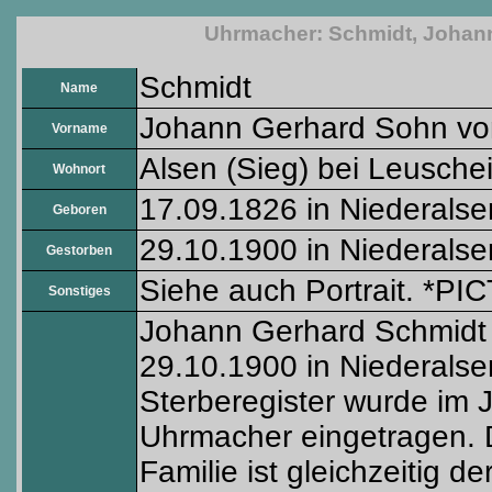
Uhrmacher: Schmidt, Johann
Schmidt
Name
Johann Gerhard Sohn von
Vorname
Alsen (Sieg) bei Leusche
Wohnort
17.09.1826 in Niederalse
Geboren
29.10.1900 in Niederalse
Gestorben
Siehe auch Portrait. *PIC
Sonstiges
Johann Gerhard Schmidt 
29.10.1900 in Niederalse
Sterberegister wurde im 
Uhrmacher eingetragen. 
Familie ist gleichzeitig