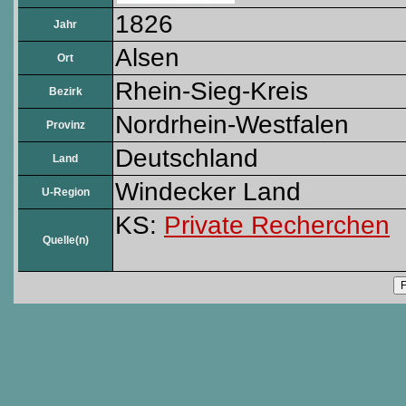
1826
Jahr
Alsen
Ort
Rhein-Sieg-Kreis
Bezirk
Nordrhein-Westfalen
Provinz
Deutschland
Land
Windecker Land
U-Region
KS:
Private Recherchen
Quelle(n)