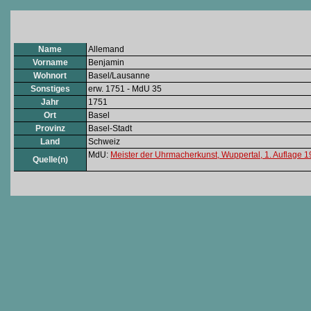
Name
Allemand
Vorname
Benjamin
Wohnort
Basel/Lausanne
Sonstiges
erw. 1751 - MdU 35
Jahr
1751
Ort
Basel
Provinz
Basel-Stadt
Land
Schweiz
MdU:
Meister der Uhrmacherkunst, Wuppertal, 1. Auflage 
Quelle(n)