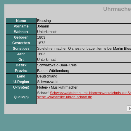
Uhrmacher
Name
Blessing
Vorname
Johann
Wohnort
Unterkirnach
Geboren
1803
Gestorben
1872
Sonstiges
Spieluhrenmacher, Orchestrionbauer, lernte bei Martin Bles
Jahr
1803
Ort
Unterkirnach
Bezirk
Schwarzwald-Baar-Kreis
Provinz
Baden-Württemberg
Land
Deutschland
U-Region
Schwarzwald
U-Typ(en)
Flöten- / Musikuhrmacher
Schaaf:
Schwarzwalduhren - mit Namensverzeichnis zur S
Quelle(n)
siehe www.antike-uhren-schaaf.de