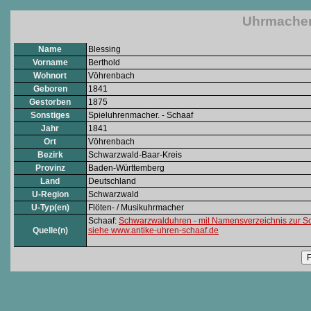
Uhrmacher:
Name
Blessing
Vorname
Berthold
Wohnort
Vöhrenbach
Geboren
1841
Gestorben
1875
Sonstiges
Spieluhrenmacher. - Schaaf
Jahr
1841
Ort
Vöhrenbach
Bezirk
Schwarzwald-Baar-Kreis
Provinz
Baden-Württemberg
Land
Deutschland
U-Region
Schwarzwald
U-Typ(en)
Flöten- / Musikuhrmacher
Schaaf:
Schwarzwalduhren - mit Namensverzeichnis zur S
Quelle(n)
siehe www.antike-uhren-schaaf.de