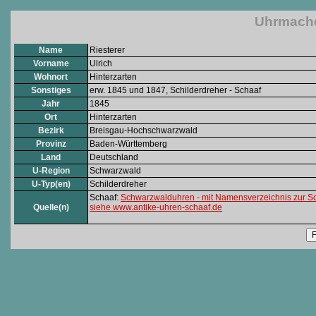
Uhrmacher
Name
Riesterer
Vorname
Ulrich
Wohnort
Hinterzarten
Sonstiges
erw. 1845 und 1847, Schilderdreher - Schaaf
Jahr
1845
Ort
Hinterzarten
Bezirk
Breisgau-Hochschwarzwald
Provinz
Baden-Württemberg
Land
Deutschland
U-Region
Schwarzwald
U-Typ(en)
Schilderdreher
Schaaf:
Schwarzwalduhren - mit Namensverzeichnis zur S
Quelle(n)
siehe www.antike-uhren-schaaf.de