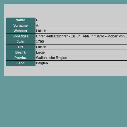
Name
P.
Vorname
A.
Wohnort
Lüttich
Sonstiges
Uhren-Aufsatzschrank 18. Jh., Abb. in "Barock-Möbel" von 
Jahr
1790
Ort
Lüttich
Bezirk
Liège
Provinz
Wallonische Region
Land
Belgien