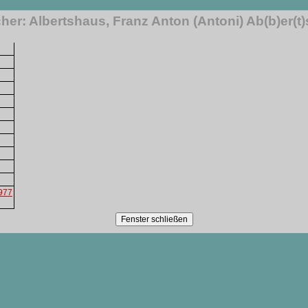
er: Albertshaus, Franz Anton (Antoni) Ab(b)er(t
1977