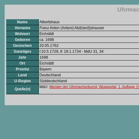
Uhrmach
Name
Albertshaus
Vorname
Franz Anton (Antoni) Ab(b)er(t)shauser
Wohnort
Eichstätt
Geboren
ca. 1698
Gestorben
20.05.1762
Sonstiges
I:10.5.1729, II: 18.1.1734 - MdU 31, 34
Jahr
1698
Ort
Eichstätt
Provinz
Bayern
Land
Deutschland
U-Region
Süddeutschland
MdU:
Meister der Uhrmacherkunst, Wuppertal, 1. Auflage 
Quelle(n)