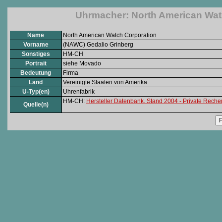
Uhrmacher: North American Wat
Name
North American Watch Corporation
Vorname
(NAWC) Gedalio Grinberg
Sonstiges
HM-CH
Portrait
siehe Movado
Bedeutung
Firma
Land
Vereinigte Staaten von Amerika
U-Typ(en)
Uhrenfabrik
HM-CH:
Hersteller Datenbank. Stand 2004 - Private Rech
Quelle(n)