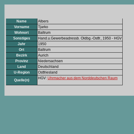
Name
Albers
Vorname
Tjarko
Wohnort
Baltrum
Sonstiges
Hand.u.Gewerbeadressb. Oldbg.-Ostfr., 1950 - HGV
Jahr
1950
Ort
Baltrum
Bezirk
Aurich
Provinz
Niedersachsen
Land
Deutschland
U-Region
Ostfriesland
HGV:
Uhrmacher aus dem Norddeutschen Raum
Quelle(n)