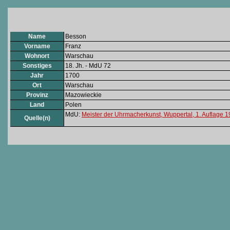
Name
Besson
Vorname
Franz
Wohnort
Warschau
Sonstiges
18. Jh. - MdU 72
Jahr
1700
Ort
Warschau
Provinz
Mazowieckie
Land
Polen
MdU:
Meister der Uhrmacherkunst, Wuppertal, 1. Auflage 
Quelle(n)