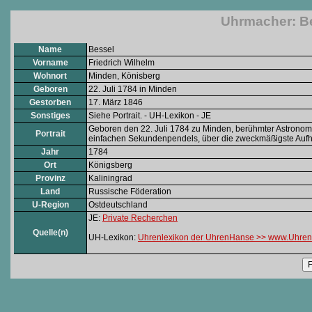
Uhrmacher: Be
Name
Bessel
Vorname
Friedrich Wilhelm
Wohnort
Minden, Könisberg
Geboren
22. Juli 1784 in Minden
Gestorben
17. März 1846
Sonstiges
Siehe Portrait. - UH-Lexikon - JE
Geboren den 22. Juli 1784 zu Minden, berühmter Astronom 
Portrait
einfachen Sekundenpendels, über die zweckmäßigste Aufh
Jahr
1784
Ort
Königsberg
Provinz
Kaliningrad
Land
Russische Föderation
U-Region
Ostdeutschland
JE:
Private Recherchen
Quelle(n)
UH-Lexikon:
Uhrenlexikon der UhrenHanse >> www.Uhren