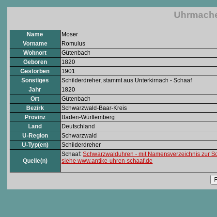
Uhrmache
Name
Moser
Vorname
Romulus
Wohnort
Gütenbach
Geboren
1820
Gestorben
1901
Sonstiges
Schilderdreher, stammt aus Unterkirnach - Schaaf
Jahr
1820
Ort
Gütenbach
Bezirk
Schwarzwald-Baar-Kreis
Provinz
Baden-Württemberg
Land
Deutschland
U-Region
Schwarzwald
U-Typ(en)
Schilderdreher
Schaaf:
Schwarzwalduhren - mit Namensverzeichnis zur S
Quelle(n)
siehe www.antike-uhren-schaaf.de