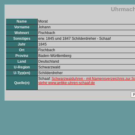
Uhrmach
Name
Morat
Vorname
Johann
Wohnort
Fischbach
Sonstiges
erw. 1845 und 1847 Schilderdreher - Schaaf
Jahr
1845
Ort
Fischbach
Provinz
Baden-Württemberg
Land
Deutschland
U-Region
Schwarzwald
U-Typ(en)
Schilderdreher
Schaaf:
Schwarzwalduhren - mit Namensverzeichnis zur S
Quelle(n)
siehe www.antike-uhren-schaaf.de