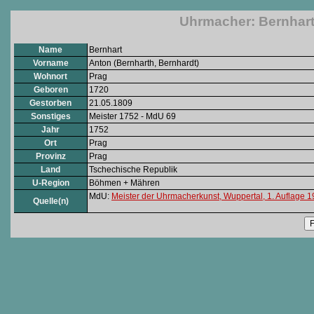
Uhrmacher: Bernhart,
Name
Bernhart
Vorname
Anton (Bernharth, Bernhardt)
Wohnort
Prag
Geboren
1720
Gestorben
21.05.1809
Sonstiges
Meister 1752 - MdU 69
Jahr
1752
Ort
Prag
Provinz
Prag
Land
Tschechische Republik
U-Region
Böhmen + Mähren
MdU:
Meister der Uhrmacherkunst, Wuppertal, 1. Auflage 
Quelle(n)