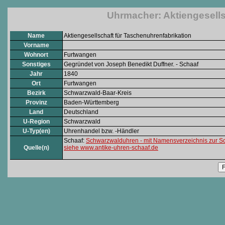
Uhrmacher: Aktiengesells
Name
Aktiengesellschaft für Taschenuhrenfabrikation
Vorname
Wohnort
Furtwangen
Sonstiges
Gegründet von Joseph Benedikt Duffner. - Schaaf
Jahr
1840
Ort
Furtwangen
Bezirk
Schwarzwald-Baar-Kreis
Provinz
Baden-Württemberg
Land
Deutschland
U-Region
Schwarzwald
U-Typ(en)
Uhrenhandel bzw. -Händler
Schaaf:
Schwarzwalduhren - mit Namensverzeichnis zur S
Quelle(n)
siehe www.antike-uhren-schaaf.de