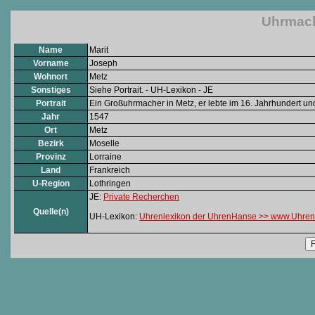
Uhrmach
Name
Marit
Vorname
Joseph
Wohnort
Metz
Sonstiges
Siehe Portrait. - UH-Lexikon - JE
Portrait
Ein Großuhrmacher in Metz, er lebte im 16. Jahrhundert un
Jahr
1547
Ort
Metz
Bezirk
Moselle
Provinz
Lorraine
Land
Frankreich
U-Region
Lothringen
JE:
Private Recherchen
Quelle(n)
UH-Lexikon:
Uhrenlexikon der UhrenHanse >> www.Uhren