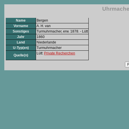
Uhrmacher
Name
Bergen
Vorname
A. H. van
Sonstiges
Turmuhrmacher, erw. 1878. - Lütt
Jahr
1860
Land
Niederlande
U-Typ(en)
Turmuhrmacher
Lütt:
Private Recherchen
Quelle(n)