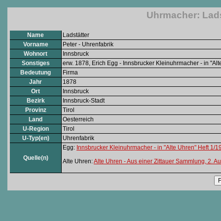
Uhrmacher: Ladst
Name
Ladstätter
Vorname
Peter - Uhrenfabrik
Wohnort
Innsbruck
Sonstiges
erw. 1878, Erich Egg - Innsbrucker Kleinuhrmacher - in "Alt
Bedeutung
Firma
Jahr
1878
Ort
Innsbruck
Bezirk
Innsbruck-Stadt
Provinz
Tirol
Land
Oesterreich
U-Region
Tirol
U-Typ(en)
Uhrenfabrik
Egg:
Innsbrucker Kleinuhrmacher - in "Alte Uhren" Heft 1/1
Quelle(n)
Alte Uhren:
Alte Uhren - Aus einer Zittauer Sammlung, 2. A