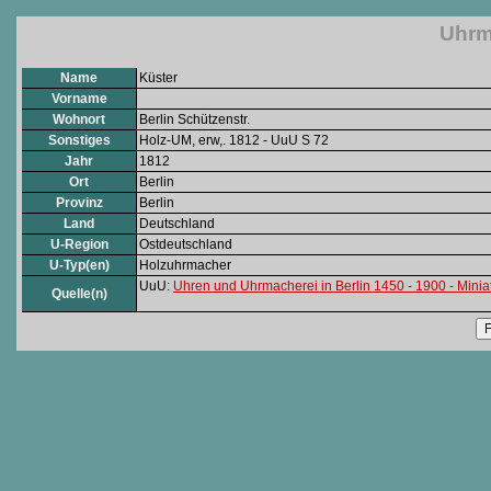
Uhrm
Name
Küster
Vorname
Wohnort
Berlin Schützenstr.
Sonstiges
Holz-UM, erw,. 1812 - UuU S 72
Jahr
1812
Ort
Berlin
Provinz
Berlin
Land
Deutschland
U-Region
Ostdeutschland
U-Typ(en)
Holzuhrmacher
UuU:
Uhren und Uhrmacherei in Berlin 1450 - 1900 - Minia
Quelle(n)