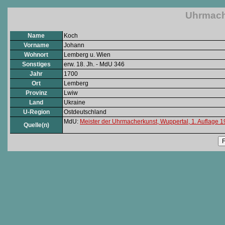
Uhrmach
Name
Koch
Vorname
Johann
Wohnort
Lemberg u. Wien
Sonstiges
erw. 18. Jh. - MdU 346
Jahr
1700
Ort
Lemberg
Provinz
Lwiw
Land
Ukraine
U-Region
Ostdeutschland
MdU:
Meister der Uhrmacherkunst, Wuppertal, 1. Auflage 
Quelle(n)