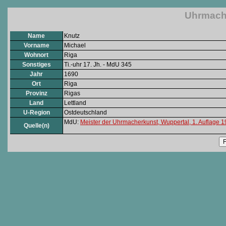
Uhrmache
Name
Knutz
Vorname
Michael
Wohnort
Riga
Sonstiges
Ti.-uhr 17. Jh. - MdU 345
Jahr
1690
Ort
Riga
Provinz
Rigas
Land
Lettland
U-Region
Ostdeutschland
MdU:
Meister der Uhrmacherkunst, Wuppertal, 1. Auflage 
Quelle(n)