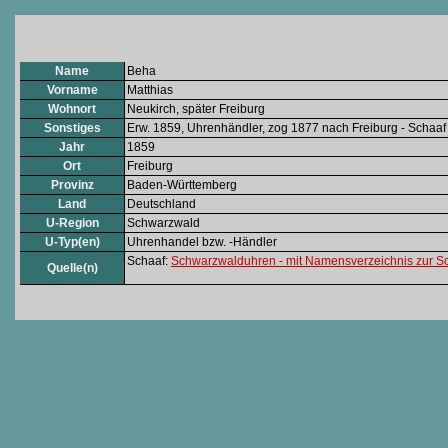
Name
Beha
Vorname
Matthias
Wohnort
Neukirch, später Freiburg
Sonstiges
Erw. 1859, Uhrenhändler, zog 1877 nach Freiburg - Schaaf
Jahr
1859
Ort
Freiburg
Provinz
Baden-Württemberg
Land
Deutschland
U-Region
Schwarzwald
U-Typ(en)
Uhrenhandel bzw. -Händler
Schaaf:
Schwarzwalduhren - mit Namensverzeichnis zur S
Quelle(n)