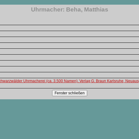
Uhrmacher: Beha, Matthias
chwarzwälder Uhrmacherei (ca. 3.500 Namen). Verlag G. Braun Karlsruhe, Neuau