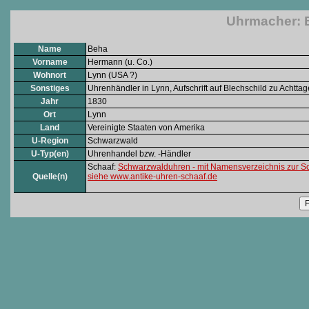
Uhrmacher: B
Name
Beha
Vorname
Hermann (u. Co.)
Wohnort
Lynn (USA ?)
Sonstiges
Uhrenhändler in Lynn, Aufschrift auf Blechschild zu Achtta
Jahr
1830
Ort
Lynn
Land
Vereinigte Staaten von Amerika
U-Region
Schwarzwald
U-Typ(en)
Uhrenhandel bzw. -Händler
Schaaf:
Schwarzwalduhren - mit Namensverzeichnis zur S
Quelle(n)
siehe www.antike-uhren-schaaf.de