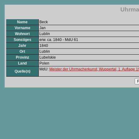
Uhrma
Name
Beck
Vorname
Jan
Wohnort
Lublin
Sonstiges
erw. ca. 1840 - MdU 61
Jahr
1840
Ort
Lublin
Provinz
Lubelskie
Land
Polen
MdU:
Meister der Uhrmacherkunst, Wuppertal, 1. Auflage 
Quelle(n)