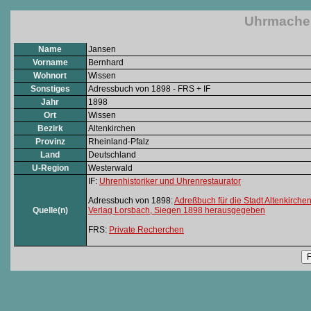
Uhrmacher
Name
Jansen
Vorname
Bernhard
Wohnort
Wissen
Sonstiges
Adressbuch von 1898 - FRS + IF
Jahr
1898
Ort
Wissen
Bezirk
Altenkirchen
Provinz
Rheinland-Pfalz
Land
Deutschland
U-Region
Westerwald
IF:
Uhrenhistoriker und Uhrenrestaurator
Adressbuch von 1898:
Adreßbuch für die Stadt Altenkirche
Quelle(n)
Verlag Lorsbach, Siegen 1898 herausgegeben
FRS:
Private Recherchen