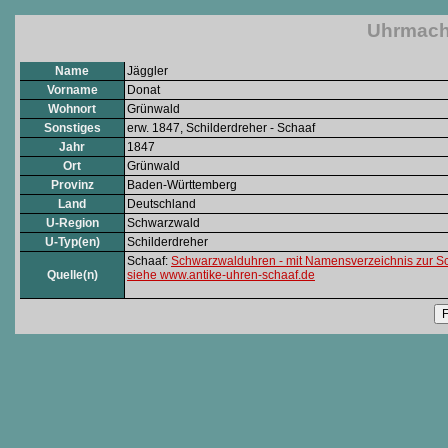
Uhrmache
Name
Jäggler
Vorname
Donat
Wohnort
Grünwald
Sonstiges
erw. 1847, Schilderdreher - Schaaf
Jahr
1847
Ort
Grünwald
Provinz
Baden-Württemberg
Land
Deutschland
U-Region
Schwarzwald
U-Typ(en)
Schilderdreher
Schaaf:
Schwarzwalduhren - mit Namensverzeichnis zur S
Quelle(n)
siehe www.antike-uhren-schaaf.de