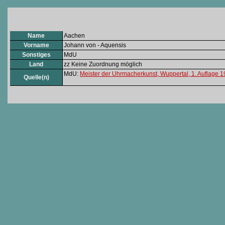
Name
Aachen
Vorname
Johann von - Aquensis
Sonstiges
MdU
Land
zz Keine Zuordnung möglich
MdU:
Meister der Uhrmacherkunst, Wuppertal, 1. Auflage 
Quelle(n)